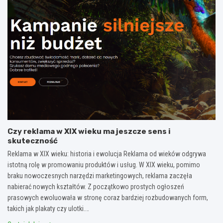
Czy reklama w XIX wieku ma jeszcze sens i
skuteczność
Reklama w XIX wieku: historia i ewolucja Reklama od wieków odgrywa
istotną rolę w promowaniu produktów i usług. W XIX wieku, pomimo
braku nowoczesnych narzędzi marketingowych, reklama zaczęła
nabierać nowych kształtów. Z początkowo prostych ogłoszeń
prasowych ewoluowała w stronę coraz bardziej rozbudowanych form,
takich jak plakaty czy ulotki.…