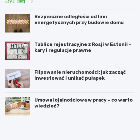
Czytaj dalej
Bezpieczne odległości od linii
energetycznych przy budowie domu
Tablice rejestracyjne z Rosji w Estonii –
kary i regulacje prawne
Flipowanie nieruchomości: jak zacząć
inwestować i unikać pułapek
Umowa lojalnościowa w pracy – co warto
wiedzieć?
4
N
n
a
a
c
j
z
l
y