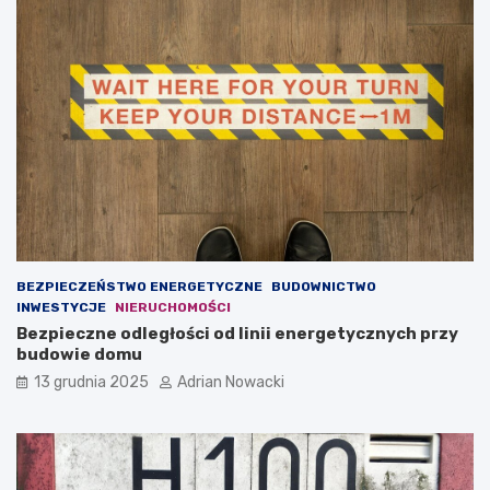
n
D
i
l
e
a
w
c
ł
z
a
e
s
g
n
o
e
t
g
a
o
k
b
w
i
a
z
ż
BEZPIECZEŃSTWO ENERGETYCZNE
BUDOWNICTWO
n
n
INWESTYCJE
NIERUCHOMOŚCI
e
a
Bezpieczne odległości od linii energetycznych przy
s
j
budowie domu
u
e
o
s
13 grudnia 2025
Adrian Nowacki
n
t
l
t
i
r
n
e
e
ś