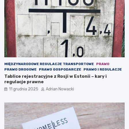
ć
(
t
z
w
.
c
o
n
t
e
n
MIĘDZYNARODOWE REGULACJE TRANSPORTOWE
PRAWO
t
PRAWO DROGOWE
PRAWO GOSPODARCZE
PRAWO I REGULACJE
)
Tablice rejestracyjne z Rosji w Estonii – kary i
regulacje prawne
11 grudnia 2025
Adrian Nowacki