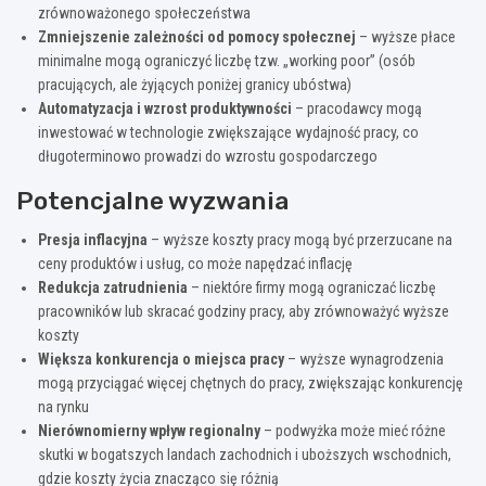
zrównoważonego społeczeństwa
Zmniejszenie zależności od pomocy społecznej
– wyższe płace
minimalne mogą ograniczyć liczbę tzw. „working poor” (osób
pracujących, ale żyjących poniżej granicy ubóstwa)
Automatyzacja i wzrost produktywności
– pracodawcy mogą
inwestować w technologie zwiększające wydajność pracy, co
długoterminowo prowadzi do wzrostu gospodarczego
Potencjalne wyzwania
Presja inflacyjna
– wyższe koszty pracy mogą być przerzucane na
ceny produktów i usług, co może napędzać inflację
Redukcja zatrudnienia
– niektóre firmy mogą ograniczać liczbę
pracowników lub skracać godziny pracy, aby zrównoważyć wyższe
koszty
Większa konkurencja o miejsca pracy
– wyższe wynagrodzenia
mogą przyciągać więcej chętnych do pracy, zwiększając konkurencję
na rynku
Nierównomierny wpływ regionalny
– podwyżka może mieć różne
skutki w bogatszych landach zachodnich i uboższych wschodnich,
gdzie koszty życia znacząco się różnią