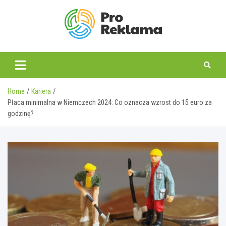
Skip
to
content
proreklama.pl
Home
Kariera
Płaca minimalna w Niemczech 2024: Co oznacza wzrost do 15 euro za
godzinę?