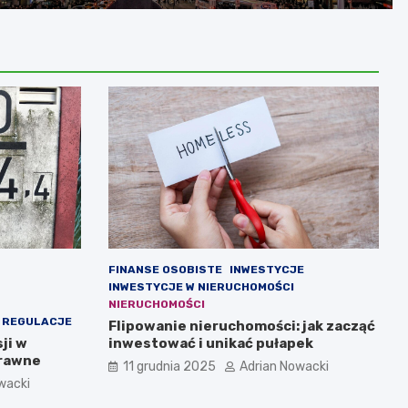
FINANSE OSOBISTE
INWESTYCJE
INWESTYCJE W NIERUCHOMOŚCI
NIERUCHOMOŚCI
I REGULACJE
Flipowanie nieruchomości: jak zacząć
ji w
inwestować i unikać pułapek
prawne
11 grudnia 2025
Adrian Nowacki
wacki