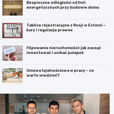
Bezpieczne odległości od linii
energetycznych przy budowie domu
Tablice rejestracyjne z Rosji w Estonii –
kary i regulacje prawne
Flipowanie nieruchomości: jak zacząć
inwestować i unikać pułapek
Umowa lojalnościowa w pracy – co
warto wiedzieć?