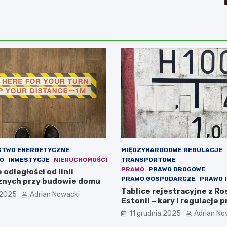
STWO ENERGETYCZNE
MIĘDZYNARODOWE REGULACJE
O
INWESTYCJE
NIERUCHOMOŚCI
TRANSPORTOWE
PRAWO
PRAWO DROGOWE
odległości od linii
PRAWO GOSPODARCZE
PRAWO 
znych przy budowie domu
Tablice rejestracyjne z Ros
 2025
Adrian Nowacki
Estonii – kary i regulacje 
11 grudnia 2025
Adrian No