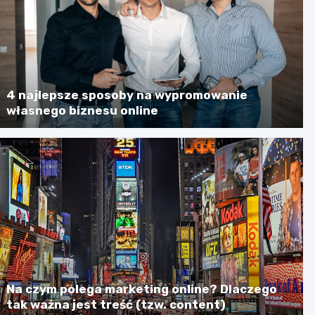
4 najlepsze sposoby na wypromowanie
własnego biznesu online
Na czym polega marketing online? Dlaczego
tak ważna jest treść (tzw. content)