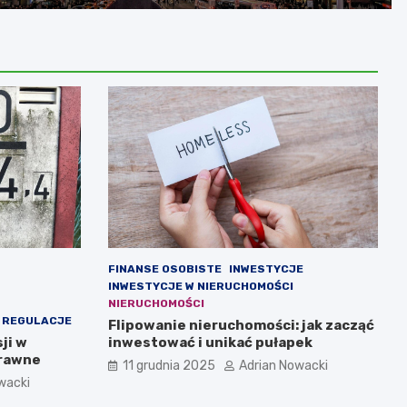
FINANSE OSOBISTE
INWESTYCJE
INWESTYCJE W NIERUCHOMOŚCI
NIERUCHOMOŚCI
I REGULACJE
Flipowanie nieruchomości: jak zacząć
ji w
inwestować i unikać pułapek
prawne
11 grudnia 2025
Adrian Nowacki
wacki