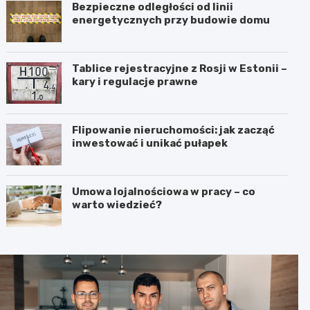
Bezpieczne odległości od linii
energetycznych przy budowie domu
Tablice rejestracyjne z Rosji w Estonii –
kary i regulacje prawne
Flipowanie nieruchomości: jak zacząć
inwestować i unikać pułapek
Umowa lojalnościowa w pracy – co
warto wiedzieć?