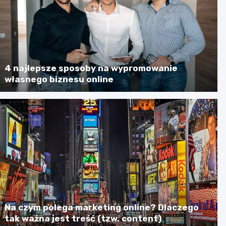
4 najlepsze sposoby na wypromowanie
własnego biznesu online
Na czym polega marketing online? Dlaczego
tak ważna jest treść (tzw. content)