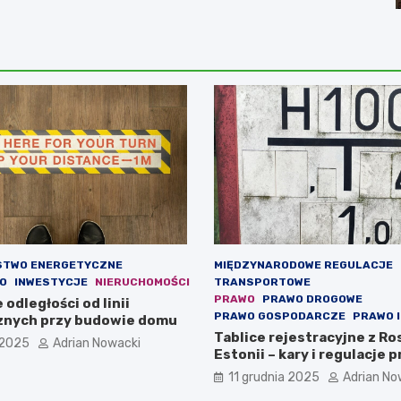
STWO ENERGETYCZNE
MIĘDZYNARODOWE REGULACJE
O
INWESTYCJE
NIERUCHOMOŚCI
TRANSPORTOWE
PRAWO
PRAWO DROGOWE
odległości od linii
PRAWO GOSPODARCZE
PRAWO 
znych przy budowie domu
Tablice rejestracyjne z Ros
 2025
Adrian Nowacki
Estonii – kary i regulacje 
11 grudnia 2025
Adrian No