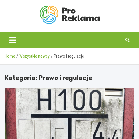
Skip
to
content
proreklama.pl
Home
Wszystkie newsy
Prawo i regulacje
Kategoria:
Prawo i regulacje