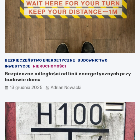
ł
z
a
e
s
g
n
o
e
t
g
a
o
k
b
w
i
a
z
ż
BEZPIECZEŃSTWO ENERGETYCZNE
BUDOWNICTWO
n
n
INWESTYCJE
NIERUCHOMOŚCI
e
a
Bezpieczne odległości od linii energetycznych przy
s
j
budowie domu
u
e
o
s
13 grudnia 2025
Adrian Nowacki
n
t
l
t
i
r
n
e
e
ś
ć
(
t
z