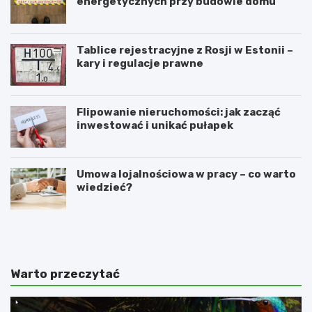
energetycznych przy budowie domu
Tablice rejestracyjne z Rosji w Estonii –
kary i regulacje prawne
Flipowanie nieruchomości: jak zacząć
inwestować i unikać pułapek
Umowa lojalnościowa w pracy – co warto
wiedzieć?
4
N
n
a
a
c
j
z
l
y
Warto przeczytać
e
m
p
p
s
o