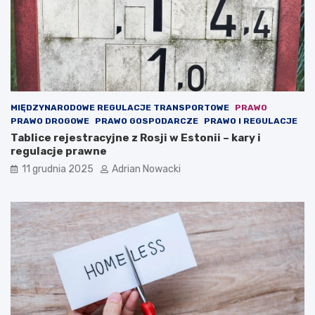
w
.
c
o
n
t
e
n
MIĘDZYNARODOWE REGULACJE TRANSPORTOWE
PRAWO
t
PRAWO DROGOWE
PRAWO GOSPODARCZE
PRAWO I REGULACJE
)
Tablice rejestracyjne z Rosji w Estonii – kary i
regulacje prawne
11 grudnia 2025
Adrian Nowacki