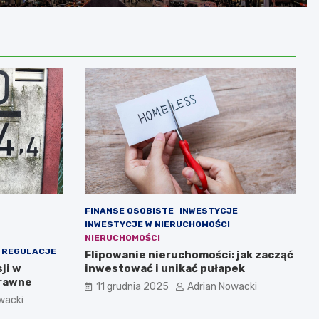
FINANSE OSOBISTE
INWESTYCJE
INWESTYCJE W NIERUCHOMOŚCI
NIERUCHOMOŚCI
I REGULACJE
Flipowanie nieruchomości: jak zacząć
ji w
inwestować i unikać pułapek
prawne
11 grudnia 2025
Adrian Nowacki
wacki