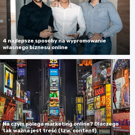
4 najlepsze sposoby na wypromowanie
własnego biznesu online
Na czym polega marketing online? Dlaczego
tak ważna jest treść (tzw. content)