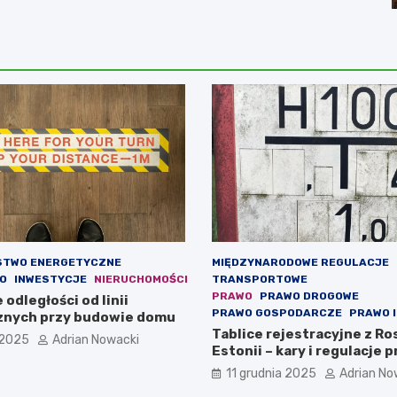
STWO ENERGETYCZNE
MIĘDZYNARODOWE REGULACJE
O
INWESTYCJE
NIERUCHOMOŚCI
TRANSPORTOWE
PRAWO
PRAWO DROGOWE
odległości od linii
PRAWO GOSPODARCZE
PRAWO 
znych przy budowie domu
Tablice rejestracyjne z Ros
 2025
Adrian Nowacki
Estonii – kary i regulacje 
11 grudnia 2025
Adrian No