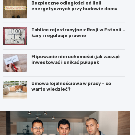
Bezpieczne odległości od linii
energetycznych przy budowie domu
Tablice rejestracyjne z Rosji w Estonii –
kary i regulacje prawne
Flipowanie nieruchomości: jak zacząć
inwestować i unikać pułapek
Umowa lojalnościowa w pracy – co
warto wiedzieć?