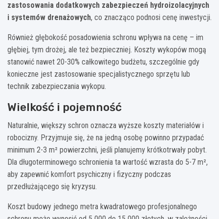
zastosowania dodatkowych zabezpieczeń hydroizolacyjnych
i systemów drenażowych
, co znacząco podnosi cenę inwestycji.
Również głębokość posadowienia schronu wpływa na cenę – im
głębiej, tym drożej, ale też bezpieczniej. Koszty wykopów mogą
stanowić nawet 20-30% całkowitego budżetu, szczególnie gdy
konieczne jest zastosowanie specjalistycznego sprzętu lub
technik zabezpieczania wykopu.
Wielkość i pojemność
Naturalnie, większy schron oznacza wyższe koszty materiałów i
robocizny. Przyjmuje się, że na jedną osobę powinno przypadać
minimum 2-3 m² powierzchni, jeśli planujemy krótkotrwały pobyt.
Dla długoterminowego schronienia ta wartość wzrasta do 5-7 m²,
aby zapewnić komfort psychiczny i fizyczny podczas
przedłużającego się kryzysu.
Koszt budowy jednego metra kwadratowego profesjonalnego
schronu może wynosić od 5 000 do 15 000 złotych, w zależności