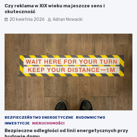
r
n
Czy reklama w XIX wieku ma jeszcze sens i
o
l
skuteczność
m
i
20 kwietnia 2026
Adrian Nowacki
o
n
w
e
a
?
n
D
i
l
e
a
w
c
ł
z
a
e
s
g
n
o
e
t
g
a
o
k
b
w
i
a
z
ż
BEZPIECZEŃSTWO ENERGETYCZNE
BUDOWNICTWO
n
n
INWESTYCJE
NIERUCHOMOŚCI
e
a
Bezpieczne odległości od linii energetycznych przy
s
j
budowie domu