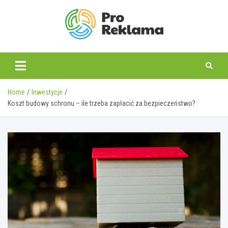
Skip
to
content
proreklama.pl
Home
Inwestycje
Koszt budowy schronu – ile trzeba zapłacić za bezpieczeństwo?