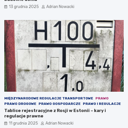
u
e
o
s
13 grudnia 2025
Adrian Nowacki
n
t
l
t
i
r
n
e
e
ś
ć
(
t
z
w
.
c
o
n
t
e
n
MIĘDZYNARODOWE REGULACJE TRANSPORTOWE
PRAWO
t
PRAWO DROGOWE
PRAWO GOSPODARCZE
PRAWO I REGULACJE
)
Tablice rejestracyjne z Rosji w Estonii – kary i
regulacje prawne
11 grudnia 2025
Adrian Nowacki