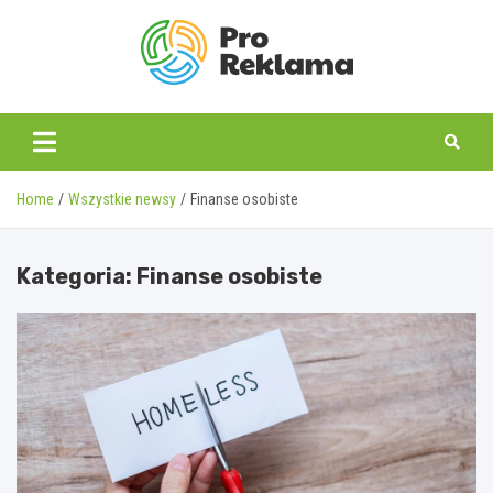
Skip
to
content
proreklama.pl
Home
Wszystkie newsy
Finanse osobiste
Kategoria:
Finanse osobiste