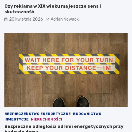
r
n
Czy reklama w XIX wieku ma jeszcze sens i
o
l
skuteczność
m
i
20 kwietnia 2026
Adrian Nowacki
o
n
w
e
a
?
n
D
i
l
e
a
w
c
ł
z
a
e
s
g
n
o
e
t
g
a
o
k
b
w
i
a
z
ż
BEZPIECZEŃSTWO ENERGETYCZNE
BUDOWNICTWO
n
n
INWESTYCJE
NIERUCHOMOŚCI
e
a
Bezpieczne odległości od linii energetycznych przy
s
j
budowie domu