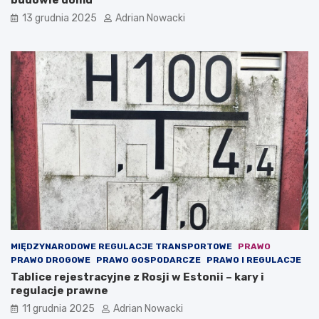
u
e
o
s
13 grudnia 2025
Adrian Nowacki
n
t
l
t
i
r
n
e
e
ś
ć
(
t
z
w
.
c
o
n
t
e
n
MIĘDZYNARODOWE REGULACJE TRANSPORTOWE
PRAWO
t
PRAWO DROGOWE
PRAWO GOSPODARCZE
PRAWO I REGULACJE
)
Tablice rejestracyjne z Rosji w Estonii – kary i
regulacje prawne
11 grudnia 2025
Adrian Nowacki