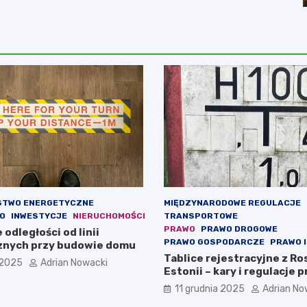
STWO ENERGETYCZNE
MIĘDZYNARODOWE REGULACJE
O
INWESTYCJE
NIERUCHOMOŚCI
TRANSPORTOWE
PRAWO
PRAWO DROGOWE
odległości od linii
PRAWO GOSPODARCZE
PRAWO 
znych przy budowie domu
Tablice rejestracyjne z Ros
 2025
Adrian Nowacki
Estonii – kary i regulacje 
11 grudnia 2025
Adrian No