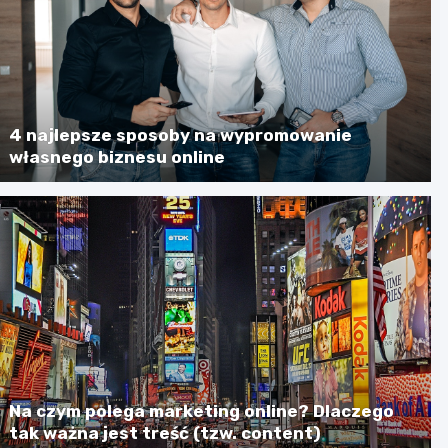
4 najlepsze sposoby na wypromowanie
własnego biznesu online
Na czym polega marketing online? Dlaczego
tak ważna jest treść (tzw. content)