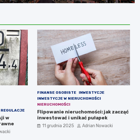
FINANSE OSOBISTE
INWESTYCJE
INWESTYCJE W NIERUCHOMOŚCI
NIERUCHOMOŚCI
I REGULACJE
Flipowanie nieruchomości: jak zacząć
ji w
inwestować i unikać pułapek
prawne
11 grudnia 2025
Adrian Nowacki
wacki