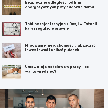
Bezpieczne odległości od linii
energetycznych przy budowie domu
Tablice rejestracyjne z Rosji w Estonii –
kary i regulacje prawne
Flipowanie nieruchomości: jak zacząć
inwestować i unikać pułapek
Umowa lojalnościowa w pracy – co
warto wiedzieć?