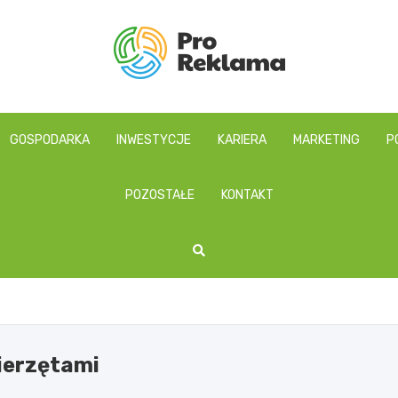
proreklama.pl
GOSPODARKA
INWESTYCJE
KARIERA
MARKETING
P
POZOSTAŁE
KONTAKT
wierzętami