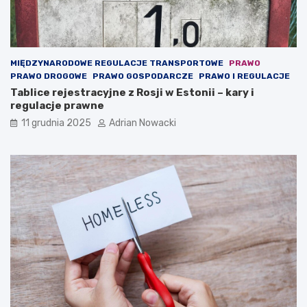
o
n
t
e
n
MIĘDZYNARODOWE REGULACJE TRANSPORTOWE
PRAWO
t
PRAWO DROGOWE
PRAWO GOSPODARCZE
PRAWO I REGULACJE
)
Tablice rejestracyjne z Rosji w Estonii – kary i
regulacje prawne
11 grudnia 2025
Adrian Nowacki