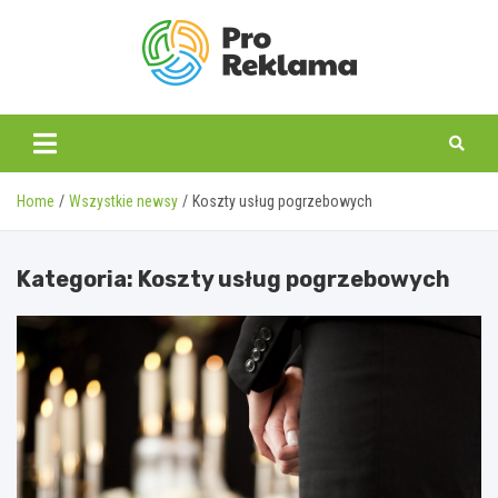
Skip
to
content
proreklama.pl
Home
Wszystkie newsy
Koszty usług pogrzebowych
Kategoria:
Koszty usług pogrzebowych