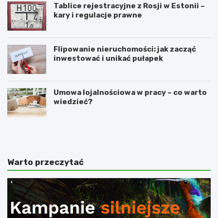
Tablice rejestracyjne z Rosji w Estonii –
kary i regulacje prawne
Flipowanie nieruchomości: jak zacząć
inwestować i unikać pułapek
Umowa lojalnościowa w pracy – co warto
wiedzieć?
4
N
n
a
a
c
j
z
l
y
Warto przeczytać
e
m
p
p
s
o
z
l
e
e
s
g
p
a