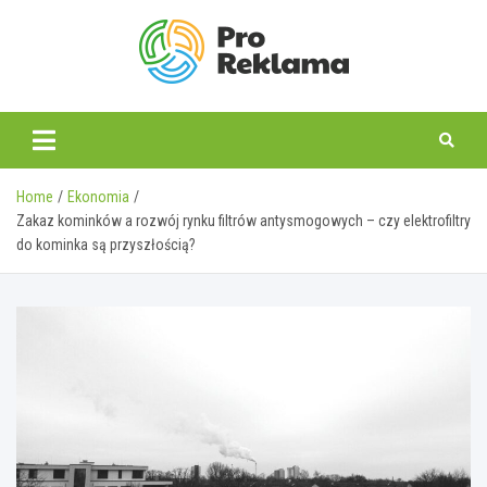
Skip
to
content
proreklama.pl
Home
Ekonomia
Zakaz kominków a rozwój rynku filtrów antysmogowych – czy elektrofiltry
do kominka są przyszłością?