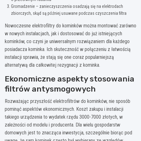
Gromadzenie – zanieczyszczenia osadzają się na elektrodach
zbiorczych, skąd są później usuwane podczas czyszczenia filtra
Nowoczesne elektrofiltry do kominków można montować zarówno
w nowych instalacjach, jak i dostosować do już istniejących
kominków, co czyni je uniwersalnym rozwiązaniem dla każdego
posiadacza kominka. Ich skuteczność w połączeniu z łatwością
instalacji sprawia, że stają się one coraz popularniejszą
alternatywą dla całkowitej rezygnacji z kominka.
Ekonomiczne aspekty stosowania
filtrów antysmogowych
Rozważając przyszłość elektrofiltrów do kominków, nie sposób
pominąć aspektów ekonomicznych. Koszt zakupu i instalacji
takiego urządzenia to wydatek rzędu 3000-7000 złotych, w
zależności od modelu i producenta. Dla wielu gospodarstw
domowych jest to znacząca inwestycja, szczególnie biorąc pod
uwagę, że sam kominek często był wybierany ze względów