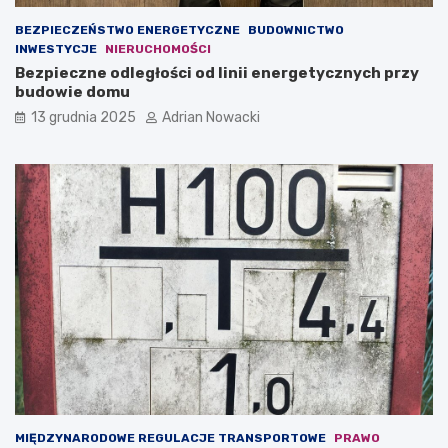
z
ż
BEZPIECZEŃSTWO ENERGETYCZNE
BUDOWNICTWO
n
n
INWESTYCJE
NIERUCHOMOŚCI
e
a
Bezpieczne odległości od linii energetycznych przy
s
j
budowie domu
u
e
o
s
13 grudnia 2025
Adrian Nowacki
n
t
l
t
i
r
n
e
e
ś
ć
(
t
z
w
.
c
o
n
t
e
n
MIĘDZYNARODOWE REGULACJE TRANSPORTOWE
PRAWO