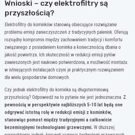
Wnioski – czy elektrofiltry są
przyszłością?
Elektrofiltry do kominków stanowią obiecujące rozwiązanie
problemu emisji zanieczyszczeń z tradycyjnych palenisk. Oferują
rozsądny kompromis między zachowaniem tradycji i komfortu
związanego z posiadaniem kominka a koniecznością dbania o
jakość powietrza. Ich skuteczność w redukcji emisji pyłów
zawieszonych jest naukowo potwierdzona, a możliwość montażu
w istniejących instalacjach czyni je praktycznym rozwiązaniem
dla wielu gospodarstw domowych.
Czy jednak elektrofiltry do kominka są długoterminową
przyszłością? Odpowiedź na to pytanie nie jest jednoznaczna.
Z
pewnością w perspektywie najbliższych 5-10 lat będą one
odgrywać istotną rolę w redukcji emisji z kominków,
stanowiąc pomost między tradycyjnymi a całkowicie
bezemisyjnymi technologiami grzewczymi.
W dłuższej
perspektywie jednak, kierunek rozwoju technologii grzewczych