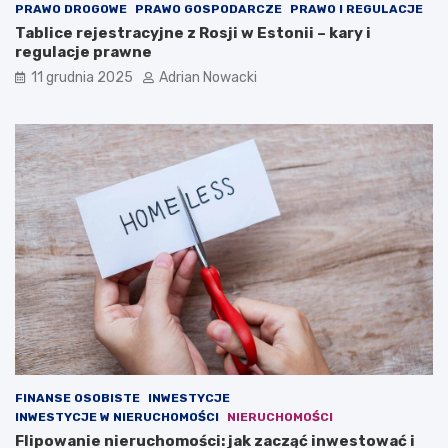
t
PRAWO DROGOWE
PRAWO GOSPODARCZE
PRAWO I REGULACJE
)
Tablice rejestracyjne z Rosji w Estonii – kary i
regulacje prawne
11 grudnia 2025
Adrian Nowacki
FINANSE OSOBISTE
INWESTYCJE
INWESTYCJE W NIERUCHOMOŚCI
NIERUCHOMOŚCI
Flipowanie nieruchomości: jak zacząć inwestować i