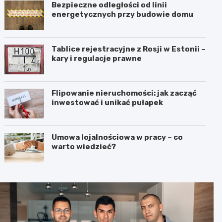
Bezpieczne odległości od linii
energetycznych przy budowie domu
Tablice rejestracyjne z Rosji w Estonii –
kary i regulacje prawne
Flipowanie nieruchomości: jak zacząć
inwestować i unikać pułapek
Umowa lojalnościowa w pracy – co
warto wiedzieć?