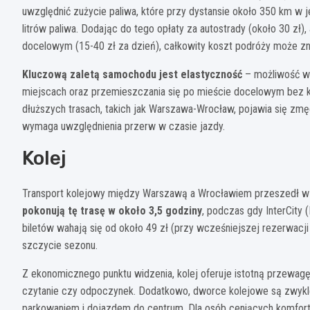
uwzględnić zużycie paliwa, które przy dystansie około 350 km w 
litrów paliwa. Dodając do tego opłaty za autostrady (około 30 zł
docelowym (15-40 zł za dzień), całkowity koszt podróży może 
Kluczową zaletą samochodu jest elastyczność
– możliwość wy
miejscach oraz przemieszczania się po mieście docelowym bez ko
dłuższych trasach, takich jak Warszawa-Wrocław, pojawia się z
wymaga uwzględnienia przerw w czasie jazdy.
Kolej
Transport kolejowy między Warszawą a Wrocławiem przeszedł w 
pokonują tę trasę w około 3,5 godziny
, podczas gdy InterCity (
biletów wahają się od około 49 zł (przy wcześniejszej rezerwacji
szczycie sezonu.
Z ekonomicznego punktu widzenia, kolej oferuje istotną przewag
czytanie czy odpoczynek. Dodatkowo, dworce kolejowe są zwykle 
parkowaniem i dojazdem do centrum. Dla osób ceniących komfort 