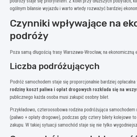
podróży staje się priorytetem. Z kolei przy dłuższych pobytach, 
ogólnym bilansie wyjazdu i warto wtedy rozważyć bardziej ekono
Czynniki wpływające na e
podróży
Poza samą długością trasy Warszawa-Wrocław, na ekonomiczną 
Liczba podróżujących
Podróż samochodem staje się proporcjonalnie bardziej opłacaln
rodziny koszt paliwa i opłat drogowych rozkłada się na wszy
publicznego każda osoba musi zakupić osobny bilet.
Przykładowo, czteroosobowa rodzina podróżująca samochodem n
(paliwo + opłaty drogowe), podczas gdy cztery bilety kolejowe to
zakupu. W takiej sytuacji samochód staje się nie tylko wygodniej