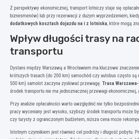
Z perspektywy ekonomicznej, transport lotniczy staje się opłacal
biznesmenów) lub przy rezerwacji z dużym wyprzedzeniem, kiedy
dodatkowych kosztach dojazdu na i z lotniska
, które mogą zn
Wpływ długości trasy na r
transportu
Dystans między Warszawą a Wrocławiem ma kluczowe znaczenie d
krótszych trasach (do 200 km) samochód czy autobus często są n
500 km) samolot zaczyna zyskiwać przewagę.
Trasa Warszawa-W
środek transportu nie ma jednoznacznej przewagi ekonomicznej, a 
Przy analizie opłacalności warto uwzględnić nie tylko bezpośredni
pracy wyceniany jest wysoko, szybszy środek transportu może być 
czy turysty z ograniczonym budżetem, niższa cena może rekomp
Istotnym czynnikiem jest również cel podróży i długość pobytu. 