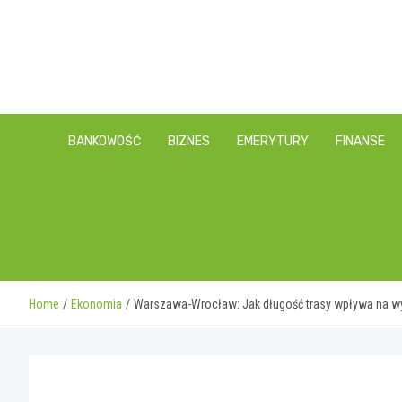
Skip
to
content
BANKOWOŚĆ
BIZNES
EMERYTURY
FINANSE
Home
Ekonomia
Warszawa-Wrocław: Jak długość trasy wpływa na wy