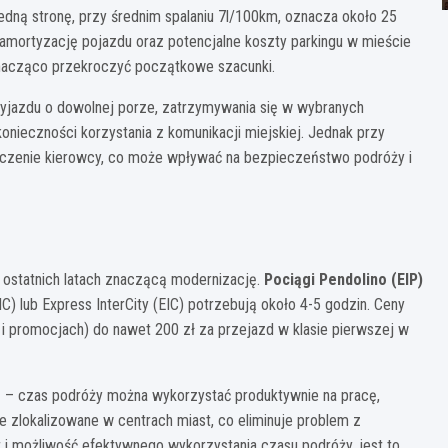
jedną stronę, przy średnim spalaniu 7l/100km, oznacza około 25
), amortyzację pojazdu oraz potencjalne koszty parkingu w mieście
znacząco przekroczyć początkowe szacunki.
jazdu o dowolnej porze, zatrzymywania się w wybranych
nieczności korzystania z komunikacji miejskiej. Jednak przy
męczenie kierowcy, co może wpływać na bezpieczeństwo podróży i
ostatnich latach znaczącą modernizację.
Pociągi Pendolino (EIP)
IC) lub Express InterCity (EIC) potrzebują około 4-5 godzin. Ceny
 i promocjach) do nawet 200 zł za przejazd w klasie pierwszej w
ę – czas podróży można wykorzystać produktywnie na pracę,
zlokalizowane w centrach miast, co eliminuje problem z
i możliwość efektywnego wykorzystania czasu podróży, jest to