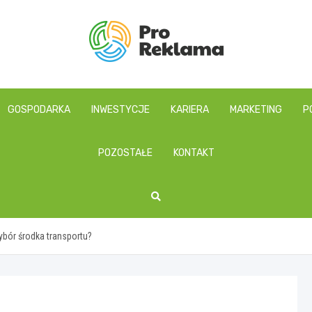
proreklama.pl
GOSPODARKA
INWESTYCJE
KARIERA
MARKETING
P
POZOSTAŁE
KONTAKT
bór środka transportu?