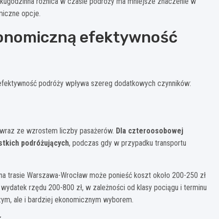
kilkugodzinna różnica w czasie podróży ma mniejsze znaczenie w
miczne opcje.
konomiczną efektywność
efektywność podróży wpływa szereg dodatkowych czynników:
a wraz ze wzrostem liczby pasażerów.
Dla czteroosobowej
stkich podróżujących
, podczas gdy w przypadku transportu
a trasie Warszawa-Wrocław może ponieść koszt około 200-250 zł
 wydatek rzędu 200-800 zł, w zależności od klasy pociągu i terminu
szym, ale i bardziej ekonomicznym wyborem.