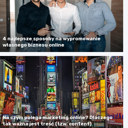
4 najlepsze sposoby na wypromowanie
własnego biznesu online
Na czym polega marketing online? Dlaczego
tak ważna jest treść (tzw. content)