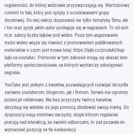
regularności, do której widzowie przyzwyczajają się. Wartościowy
content to taki, który jest spójny z oczekiwaniami grupy
docelowej. Do niej należy dopasować nie tylko tematykę filmu, ale
i ton oraz język jakim autor posługuje się w nagraniach. To od nich
m.in. zależy liczba lajków pod wideo. Poza tym angażowanie
treści wideo wiąże się również z promowaniem publikowanych
materiałów o czym jest mowa tutaj: https://lajki.co/produkt/kup-
lajki-na-youtube/. Pomocne w tym zakresie mogą się okazać inne
platformy społecznościowe, na których wystarczy udostępniać
nagrania.
YouTube jest jednym z kanałów, pozwalających rozwijać skrzydła
zarówno youtuberom, blogerom, jak i firmom. Serwis ma ogromny
potencjał reklamowy. Nie bez przyczyny twórcy kanałów,
decydują się właśnie za jego pomocą zbudować swoją markę. Do
dyspozycji mają mnóstwo narzędzi, dzięki którym regularnie
pracują nad interakcją ze swoimi odbiorcami, to zaś pozwala im
wzmacniać pozycję na tle konkurencji.