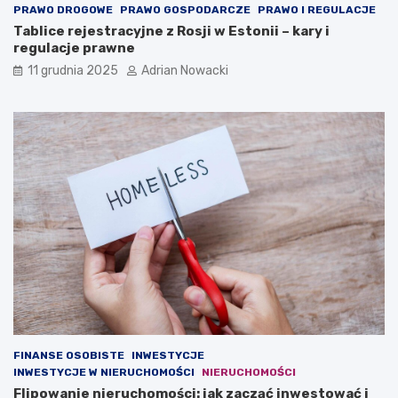
t
PRAWO DROGOWE
PRAWO GOSPODARCZE
PRAWO I REGULACJE
)
Tablice rejestracyjne z Rosji w Estonii – kary i
regulacje prawne
11 grudnia 2025
Adrian Nowacki
FINANSE OSOBISTE
INWESTYCJE
INWESTYCJE W NIERUCHOMOŚCI
NIERUCHOMOŚCI
Flipowanie nieruchomości: jak zacząć inwestować i