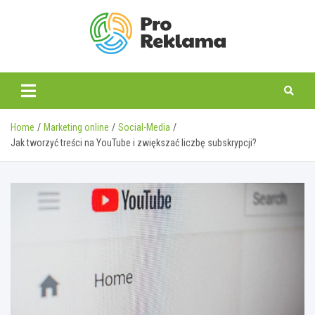
Skip
to
content
proreklama.pl
Home
Marketing online
Social-Media
Jak tworzyć treści na YouTube i zwiększać liczbę subskrypcji?