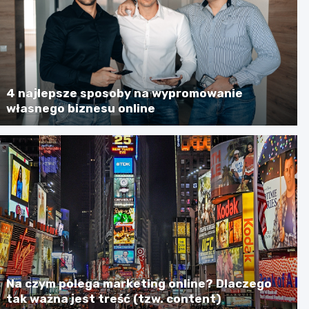
4 najlepsze sposoby na wypromowanie
własnego biznesu online
Na czym polega marketing online? Dlaczego
tak ważna jest treść (tzw. content)