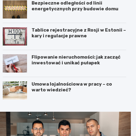
Bezpieczne odległości od linii
energetycznych przy budowie domu
Tablice rejestracyjne z Rosji w Estonii –
kary i regulacje prawne
Flipowanie nieruchomości: jak zacząć
inwestować i unikać pułapek
Umowa lojalnościowa w pracy – co
warto wiedzieć?