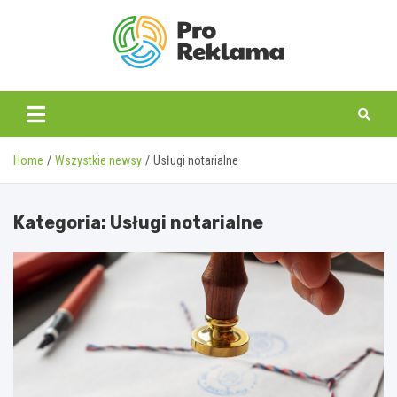
Skip
to
content
proreklama.pl
Home
Wszystkie newsy
Usługi notarialne
Kategoria:
Usługi notarialne