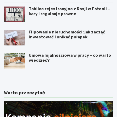
Tablice rejestracyjne z Rosji w Estonii –
kary i regulacje prawne
Flipowanie nieruchomości: jak zacząć
inwestować i unikać pułapek
Umowa lojalnościowa w pracy – co warto
wiedzieć?
4
N
n
a
a
c
j
z
l
y
Warto przeczytać
e
m
p
p
s
o
z
l
e
e