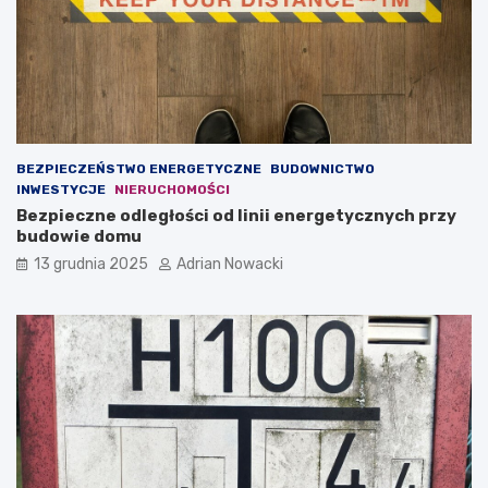
s
g
n
o
e
t
g
a
o
k
b
w
i
a
z
ż
BEZPIECZEŃSTWO ENERGETYCZNE
BUDOWNICTWO
n
n
INWESTYCJE
NIERUCHOMOŚCI
e
a
Bezpieczne odległości od linii energetycznych przy
s
j
budowie domu
u
e
o
s
13 grudnia 2025
Adrian Nowacki
n
t
l
t
i
r
n
e
e
ś
ć
(
t
z
w
.