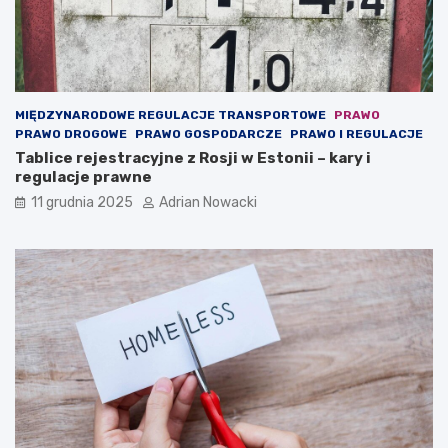
c
o
n
t
e
n
MIĘDZYNARODOWE REGULACJE TRANSPORTOWE
PRAWO
t
PRAWO DROGOWE
PRAWO GOSPODARCZE
PRAWO I REGULACJE
)
Tablice rejestracyjne z Rosji w Estonii – kary i
regulacje prawne
11 grudnia 2025
Adrian Nowacki