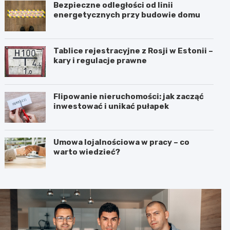
Bezpieczne odległości od linii
energetycznych przy budowie domu
Tablice rejestracyjne z Rosji w Estonii –
kary i regulacje prawne
Flipowanie nieruchomości: jak zacząć
inwestować i unikać pułapek
Umowa lojalnościowa w pracy – co
warto wiedzieć?