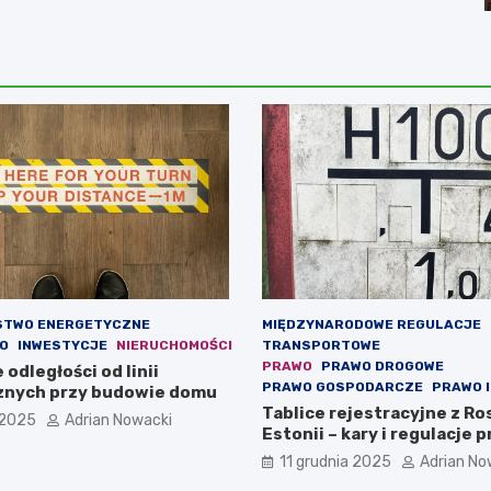
STWO ENERGETYCZNE
MIĘDZYNARODOWE REGULACJE
O
INWESTYCJE
NIERUCHOMOŚCI
TRANSPORTOWE
PRAWO
PRAWO DROGOWE
odległości od linii
PRAWO GOSPODARCZE
PRAWO 
znych przy budowie domu
Tablice rejestracyjne z Ros
 2025
Adrian Nowacki
Estonii – kary i regulacje 
11 grudnia 2025
Adrian No