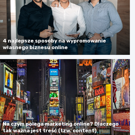
4 najlepsze sposoby na wypromowanie
własnego biznesu online
Na czym polega marketing online? Dlaczego
tak ważna jest treść (tzw. content)