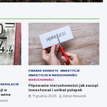
FINANSE OSOBISTE
INWESTYCJE
INWESTYCJE W NIERUCHOMOŚCI
NIERUCHOMOŚCI
I REGULACJE
Flipowanie nieruchomości: jak zacząć
ji w
inwestować i unikać pułapek
prawne
11 grudnia 2025
Adrian Nowacki
wacki