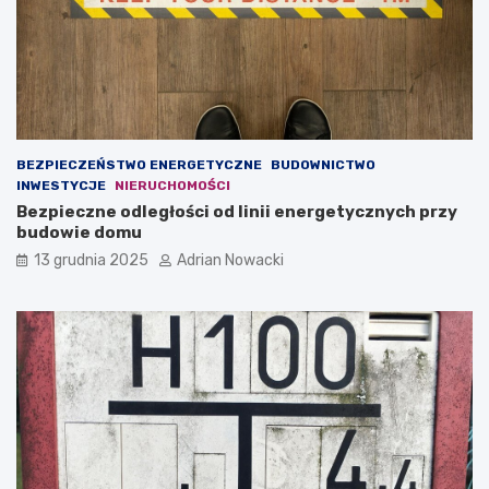
s
g
n
o
e
t
g
a
o
k
b
w
i
a
z
ż
BEZPIECZEŃSTWO ENERGETYCZNE
BUDOWNICTWO
n
n
INWESTYCJE
NIERUCHOMOŚCI
e
a
Bezpieczne odległości od linii energetycznych przy
s
j
budowie domu
u
e
o
s
13 grudnia 2025
Adrian Nowacki
n
t
l
t
i
r
n
e
e
ś
ć
(
t
z
w
.