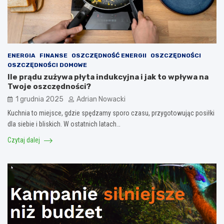
ENERGIA
FINANSE
OSZCZĘDNOŚĆ ENERGII
OSZCZĘDNOŚCI
OSZCZĘDNOŚCI DOMOWE
Ile prądu zużywa płyta indukcyjna i jak to wpływa na
Twoje oszczędności?
1 grudnia 2025
Adrian Nowacki
Kuchnia to miejsce, gdzie spędzamy sporo czasu, przygotowując posiłki
dla siebie i bliskich. W ostatnich latach…
Czytaj dalej