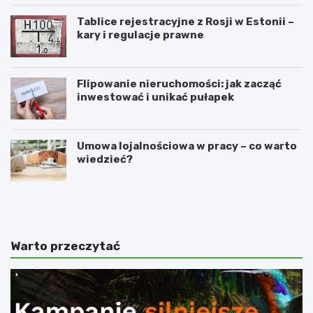
Tablice rejestracyjne z Rosji w Estonii –
kary i regulacje prawne
Flipowanie nieruchomości: jak zacząć
inwestować i unikać pułapek
Umowa lojalnościowa w pracy – co warto
wiedzieć?
4
N
n
a
a
c
j
z
l
y
Warto przeczytać
e
m
p
p
s
o
z
l
e
e
s
g