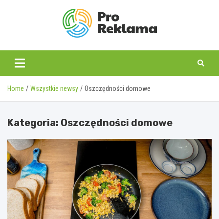
Skip
to
content
proreklama.pl
Home
Wszystkie newsy
Oszczędności domowe
Kategoria:
Oszczędności domowe