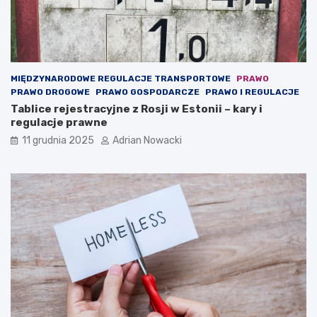
c
o
n
t
e
n
MIĘDZYNARODOWE REGULACJE TRANSPORTOWE
PRAWO
t
PRAWO DROGOWE
PRAWO GOSPODARCZE
PRAWO I REGULACJE
)
Tablice rejestracyjne z Rosji w Estonii – kary i
regulacje prawne
11 grudnia 2025
Adrian Nowacki