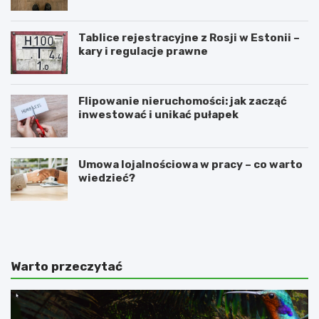
Tablice rejestracyjne z Rosji w Estonii –
kary i regulacje prawne
Flipowanie nieruchomości: jak zacząć
inwestować i unikać pułapek
Umowa lojalnościowa w pracy – co warto
wiedzieć?
4
N
n
a
a
c
j
z
l
y
Warto przeczytać
e
m
p
p
s
o
z
l