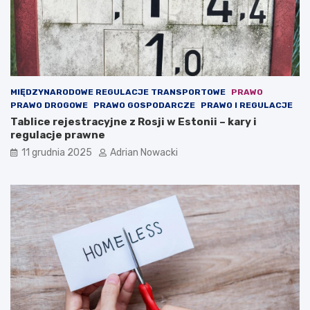
.
c
o
n
t
e
n
MIĘDZYNARODOWE REGULACJE TRANSPORTOWE
PRAWO
t
PRAWO DROGOWE
PRAWO GOSPODARCZE
PRAWO I REGULACJE
)
Tablice rejestracyjne z Rosji w Estonii – kary i
regulacje prawne
11 grudnia 2025
Adrian Nowacki