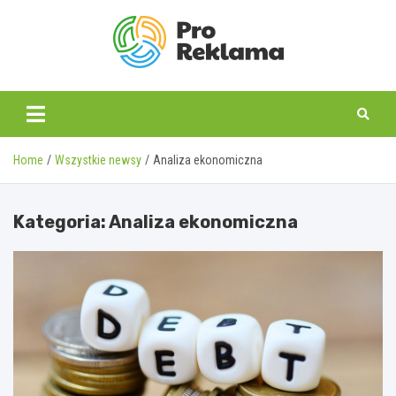
Skip
to
content
proreklama.pl
Home
Wszystkie newsy
Analiza ekonomiczna
Kategoria:
Analiza ekonomiczna